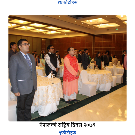
१६
फोटोहरू
नेपालको राष्ट्रिय दिवस २०७९
९
फोटोहरू