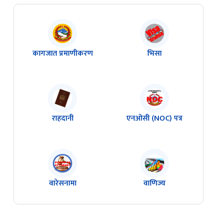
कागजात प्रमाणीकरण
भिसा
राहदानी
एनओसी (NOC) पत्र
वारेसनामा
वाणिज्य