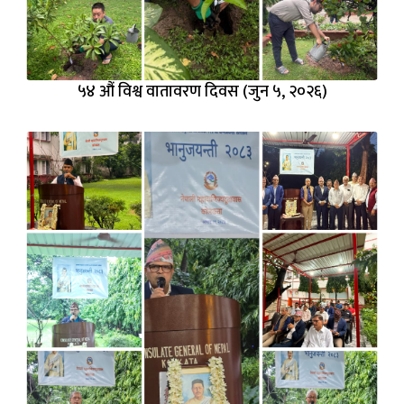
५४ औं विश्व वातावरण दिवस (जुन ५, २०२६)