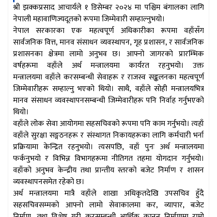
श्री झक्कप्रसाद आचार्यले १ डिसेम्बर २०२४ मा पश्चिम बंगालका लागि
नेपाली महावाणिज्यदूतको रूपमा जिम्मेवारी सम्हाल्नुभयो।
नेपाल सरकारका एक महत्वपूर्ण अधिकारीका रूपमा वहाँसँग
सार्वजनिक वित्त, मानव संसाधन व्यवस्थापन, गृह प्रशासन, र सार्वजनिक
प्रशासनका क्षेत्रमा लामो अनुभव छ। आफ्नो जागरको प्रारम्भिक
वर्षहरूमा वहाँले अर्थ मन्त्रालयमा कार्यरत रहनुभयो। उक्त
मन्त्रालयमा वहाँले करसम्बन्धी सेवाहरू र राजस्व सङ्कलनका महत्वपूर्ण
जिम्मेवारीहरू सम्हाल्नु भएको थियो। साथै, वहाँले सोही मन्त्रालयभित्र
मानव संसाधन व्यवस्थापनसम्बन्धी जिम्मेवारीहरू पनि निर्वाह गर्नुभएको
थियो।
वहाँले लोक सेवा आयोगमा सहसचिवको रूपमा पनि काम गर्नुभयो। त्यहाँ
वहाँले सुरक्षा सङ्गठनहरू र संस्थागत निकायहरूका लागि कर्मचारी भर्ना
प्रक्रियामा केन्द्रित रहनुभयो। त्यसपछि, वहाँ पुनः अर्थ मन्त्रालयमा
फर्कनुभयो र विभिन्न विभागहरूमा नीतिगत तहमा योगदान गर्नुभयो।
वहाँको अनुभव केन्द्रीय तथा प्रान्तीय स्तरको बजेट निर्माण र शासन
व्यवस्थापनसमेत रहेको छ।
अर्थ मन्त्रालयमा मात्रै वहाँले शाखा अधिकृतदेखि उपसचिव हुँदै
सहसचिवसम्मको आफ्नो लामो सेवाकालमा कर, व्यापार, बजेट
निर्माण, तथा विशेष गरी करसम्बन्धी आर्थिक कानुन निर्माणमा राम्रो